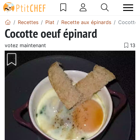
Recettes
Plat
Recette aux épinards
Cocotte 
Cocotte oeuf épinard
votez maintenant