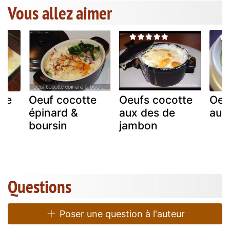
Vous allez aimer
tte
Oeuf cocotte
Oeufs cocotte
Oeu
s
épinard &
aux des de
aux
boursin
jambon
Questions
Poser une question à l'auteur