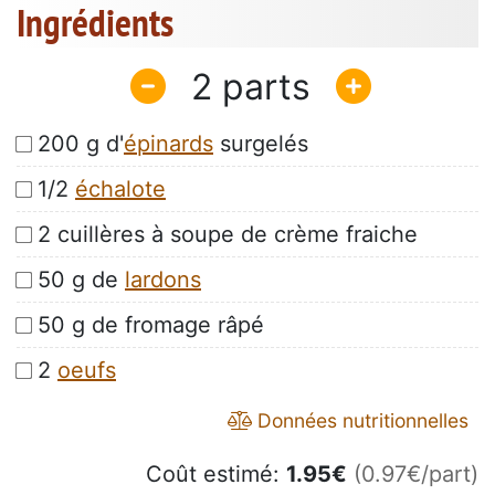
Ingrédients
2
200 g d'
épinards
surgelés
1/2
échalote
2 cuillères à soupe de crème fraiche
50 g de
lardons
50 g de fromage râpé
2
oeufs
Données nutritionnelles
Coût estimé:
1.95
€
(0.97€/part)