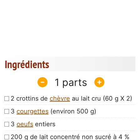
Ingrédients
1
2 crottins de
chèvre
au lait cru (60 g X 2)
3
courgettes
(environ 500 g)
3
oeufs
entiers
200 g de lait concentré non sucré à 4 %