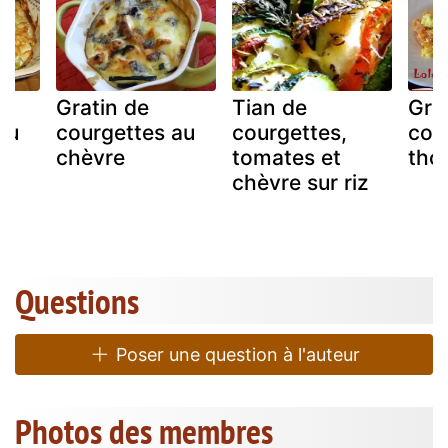
Gratin de
Tian de
Gra
au
courgettes au
courgettes,
cou
chèvre
tomates et
tho
chèvre sur riz
Questions
Poser une question à l'auteur
Photos des membres