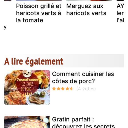
ée
Poisson grillé et
Merguez aux
AYC
s
haricots verts à
haricots verts
lent
la tomate
l'al
de
A lire également
Comment cuisiner les
côtes de porc?
Gratin parfait :
découvrez les secrets