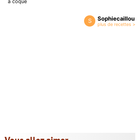
à coque
Sophiecaillou
S