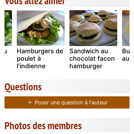
Vous allez aimer
au
Hamburgers de
Sandwich au
Bur
poulet à
chocolat facon
au 
l'indienne
hamburger
Questions
Poser une question à l'auteur
Photos des membres