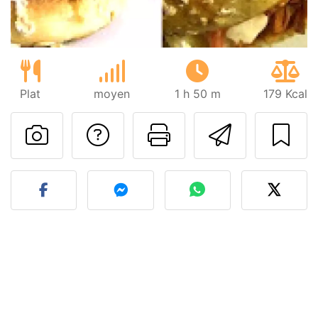
Plat
moyen
1 h 50 m
179 Kcal
Poser une question
Imprimer cet
Envoyer
Publier votre photo de cet