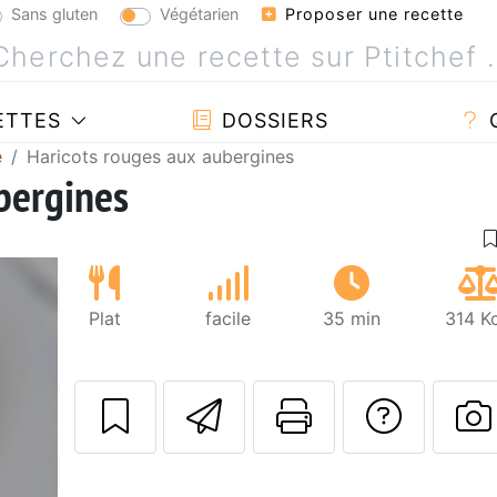
Sans gluten
Végétarien
Proposer une recette
ETTES
DOSSIERS
e
Haricots rouges aux aubergines
bergines
Plat
facile
35 min
314 K
Envoyer cette r
Imprimer c
Poser
P