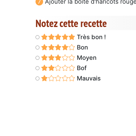
Ajouter la boite d'haricots roug
Notez cette recette
Très bon !
Bon
Moyen
Bof
Mauvais