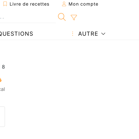
Livre de recettes
Mon compte
QUESTIONS
AUTRE
cal
ecette à un ami
ette page
 une question à l'auteur
ublier votre photo de cette r