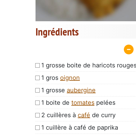
Ingrédients
1 grosse boite de haricots rouge
1 gros
oignon
1 grosse
aubergine
1 boite de
tomates
pelées
2 cuillères à
café
de curry
1 cuillère à café de paprika