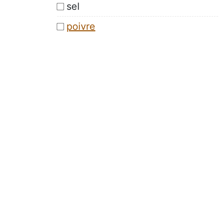
sel
poivre