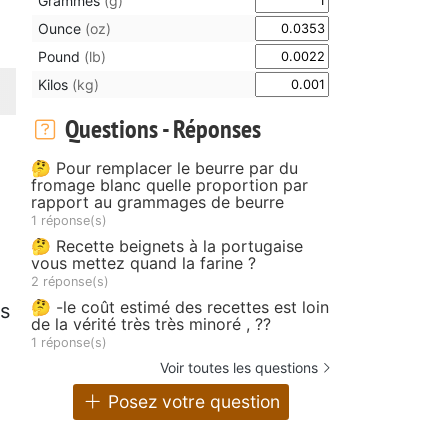
Grammes
(g)
Ounce
(oz)
Pound
(lb)
Kilos
(kg)
Questions - Réponses
🤔 Pour remplacer le beurre par du
fromage blanc quelle proportion par
rapport au grammages de beurre
1 réponse(s)
🤔 Recette beignets à la portugaise
vous mettez quand la farine ?
2 réponse(s)
🤔 -le coût estimé des recettes est loin
ns
de la vérité très très minoré , ??
1 réponse(s)
Voir toutes les questions
Posez votre question