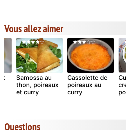
Vous allez aimer
ux
Samossa au
Cassolette de
Cur
thon, poireaux
poireaux au
cre
et curry
curry
poi
Questions