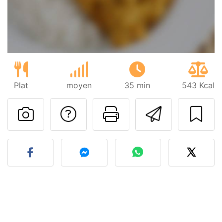
Plat
moyen
35 min
543 Kcal
Poser une question
Imprimer cet
Envoyer
Publier votre photo de cet