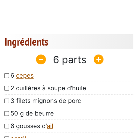
Ingrédients
6
6
cèpes
2 cuillères à soupe d'huile
3 filets mignons de porc
50 g de beurre
6 gousses d'
ail