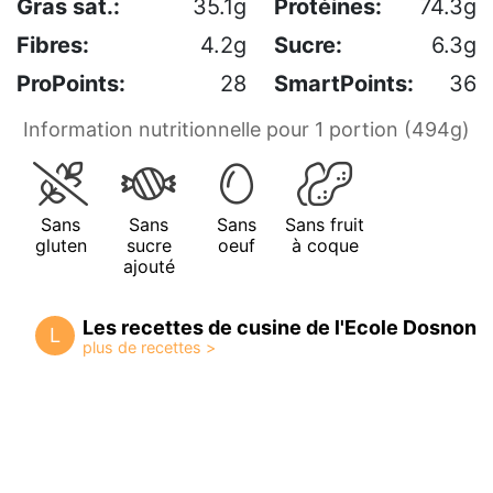
Gras sat.:
35.1g
Protéines:
74.3g
Fibres:
4.2g
Sucre:
6.3g
ProPoints:
28
SmartPoints:
36
Information nutritionnelle pour 1 portion (494g)
Sans
Sans
Sans
Sans fruit
gluten
sucre
oeuf
à coque
ajouté
Les recettes de cusine de l'Ecole Dosnon
L