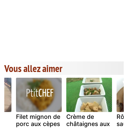
Vous allez aimer
Filet mignon de
Crème de
Rôti
porc aux cèpes
châtaignes aux
sau