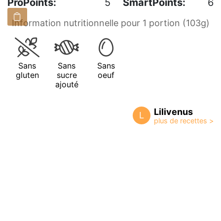
ProPoints:
5
SmartPoints:
6
Information nutritionnelle pour 1 portion (103g)
Sans
Sans
Sans
gluten
sucre
oeuf
ajouté
Lilivenus
L