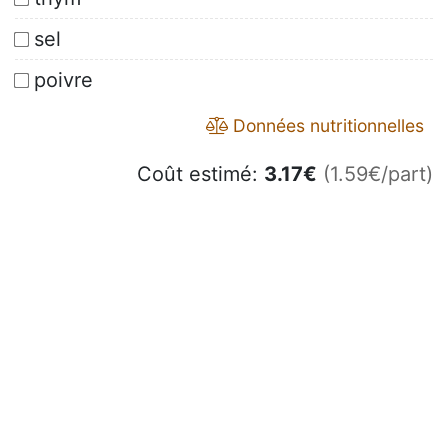
sel
poivre
Données nutritionnelles
Coût estimé:
3.17
€
(1.59€/part)