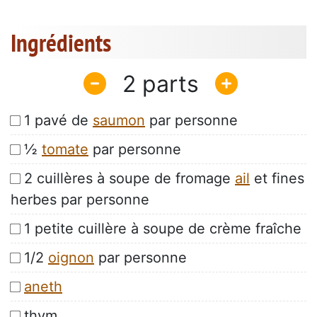
Ingrédients
2
1 pavé de
saumon
par personne
½
tomate
par personne
2 cuillères à soupe de fromage
ail
et fines
herbes par personne
1 petite cuillère à soupe de crème fraîche
1/2
oignon
par personne
aneth
thym