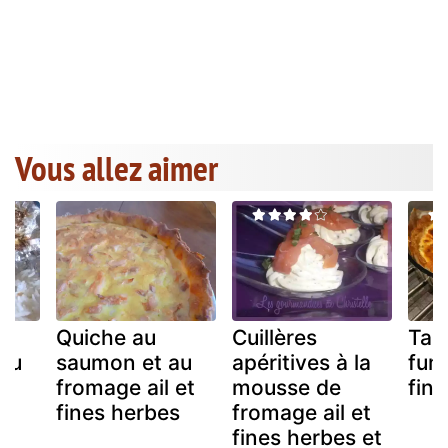
Vous allez aimer
Quiche au
Cuillères
Tar
 au
saumon et au
apéritives à la
fumé
fromage ail et
mousse de
fin
fines herbes
fromage ail et
fines herbes et