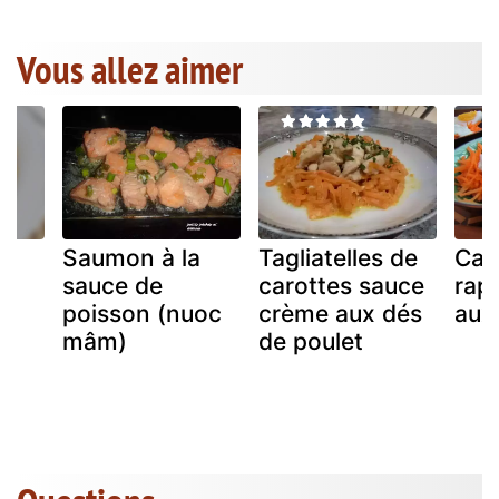
Vous allez aimer
Saumon à la
Tagliatelles de
Car
sauce de
carottes sauce
rap
poisson (nuoc
crème aux dés
aux
mâm)
de poulet