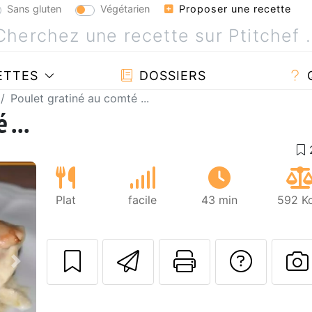
Sans gluten
Végétarien
Proposer une recette
ETTES
DOSSIERS
Poulet gratiné au comté ...
 ...
Plat
facile
43 min
592 Kc
Envoyer cette r
Imprimer c
Poser
Suivant
P