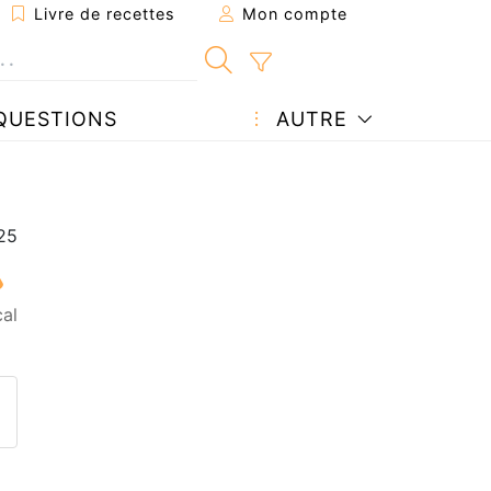
Livre de recettes
Mon compte
QUESTIONS
AUTRE
al
ecette à un ami
ette page
 une question à l'auteur
ublier votre photo de cette r