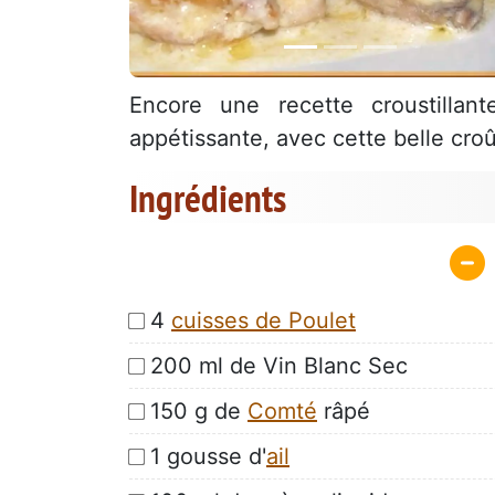
Encore une recette croustillan
appétissante, avec cette belle croût
Ingrédients
4
cuisses de Poulet
200 ml de Vin Blanc Sec
150 g de
Comté
râpé
1 gousse d'
ail