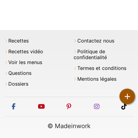
Recettes
Contactez nous
Recettes vidéo
Politique de
confidentialité
Voir les menus
Termes et conditions
Questions
Mentions légales
Dossiers
+
facebook
youtube
pinterest
instagram
tikt
© Madeinwork