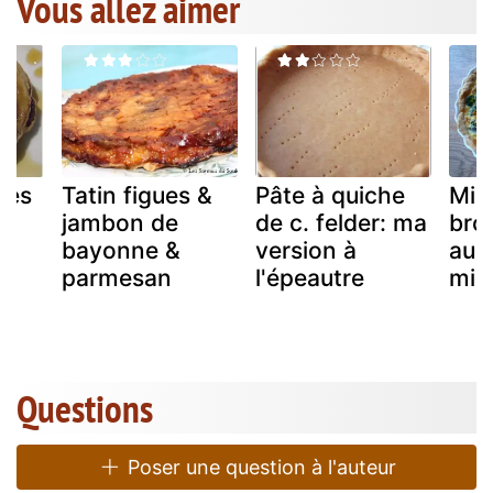
Vous allez aimer
res
Tatin figues &
Pâte à quiche
Mim
jambon de
de c. felder: ma
bro
bayonne &
version à
au b
parmesan
l'épeautre
mim
Questions
Poser une question à l'auteur