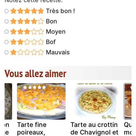
Notez cette recette:
Très bon !
Bon
Moyen
Bof
Mauvais
Vous allez aimer
bon
Tarte fine
Tarte au crottin
Qui
age
poireaux,
de Chavignol et
mou