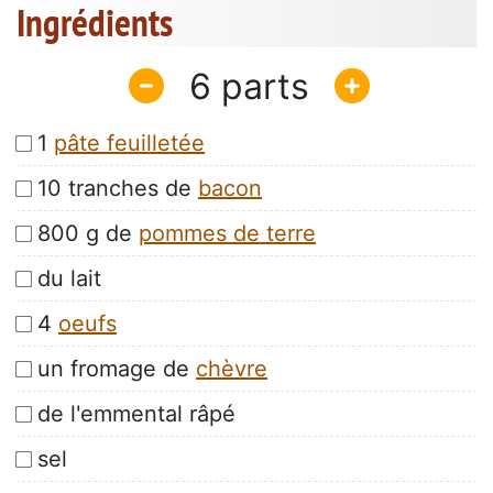
Ingrédients
6
1
pâte feuilletée
10 tranches de
bacon
800 g de
pommes de terre
du lait
4
oeufs
un fromage de
chèvre
de l'emmental râpé
sel