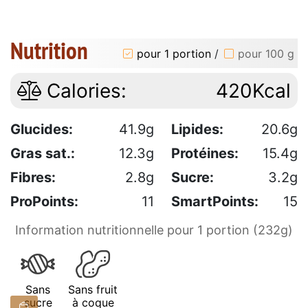
Nutrition
pour 1 portion
/
pour 100 g
Calories:
420Kcal
Glucides:
41.9g
Lipides:
20.6g
Gras sat.:
12.3g
Protéines:
15.4g
Fibres:
2.8g
Sucre:
3.2g
ProPoints:
11
SmartPoints:
15
Information nutritionnelle pour 1 portion (232g)
Sans
Sans fruit
sucre
à coque