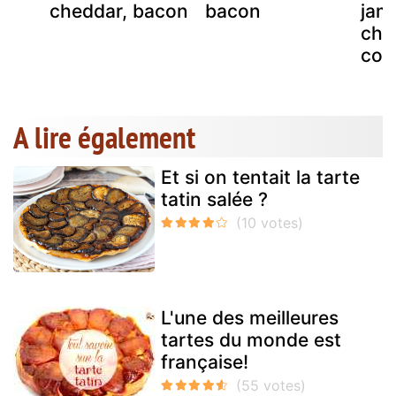
cheddar, bacon
bacon
jam
cho
com
A lire également
Et si on tentait la tarte
tatin salée ?
L'une des meilleures
tartes du monde est
française!