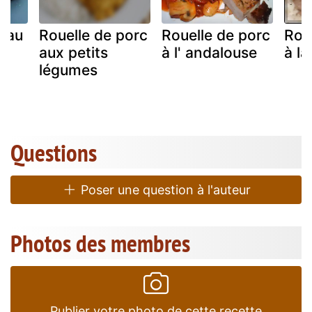
c au
Rouelle de porc
Rouelle de porc
Rou
aux petits
à l' andalouse
à la
légumes
Questions
Poser une question à l'auteur
Photos des membres
Publier votre photo de cette recette