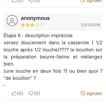
I apreciate
I do not appreciate
signaler
anonymous
22/11/2016
Étape 6 : description imprécise
versez doucement dans la casserole ( 1/2
louche après 1/2 louche)???? le bouillon sur
la préparation beurre-farine et mélangez
bien.
(une louche en deux fois ?) ou bien quoi ?
"de bouillon" ?
-
I apreciate
I do not appreciate
signaler