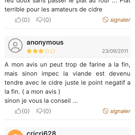
feu doux sans passer le plat au four ... Plat
terrible pour les amateurs de cidre
I apreciate
I do not appreciate
signaler
anonymous
23/09/2011
A mon avis un peut trop de farine a la fin,
mais sinon impec la viande est devenu
tendre avec le cidre juste le point negatif a
la fin. ( a mon avis )
sinon je vous la conseil ...
I apreciate
I do not appreciate
signaler
cricri628