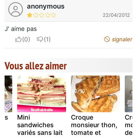
anonymous
22/04/2012
J' aime pas
I apreciate
I do not appreciate
signaler
Vous allez aimer
hes
Mini
Croque
Cro
sandwiches
monsieur thon,
mon
variés sans lait
tomate et
deu