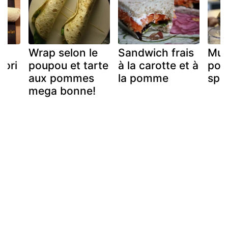
Wrap selon le
Sandwich frais
Muff
oori
poupou et tarte
à la carotte et à
pom
aux pommes
la pomme
spé
mega bonne!