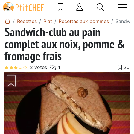
Recettes
Plat
Recettes aux pommes
Sandwic
Sandwich-club au pain
complet aux noix, pomme &
fromage frais