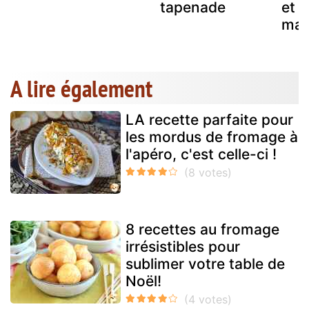
tapenade
et 
mad
A lire également
LA recette parfaite pour
les mordus de fromage à
l'apéro, c'est celle-ci !
8 recettes au fromage
irrésistibles pour
sublimer votre table de
Noël!