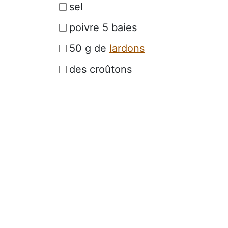
sel
poivre 5 baies
50 g de
lardons
des croûtons