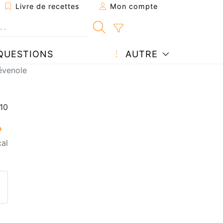
Livre de recettes
Mon compte
QUESTIONS
AUTRE
évenole
al
ecette à un ami
ette page
 une question à l'auteur
ublier votre photo de cette r