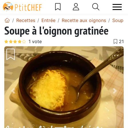
Recettes
Entrée
Recette aux oignons
Soupe 
Soupe à l'oignon gratinée
Précédent
Suiv