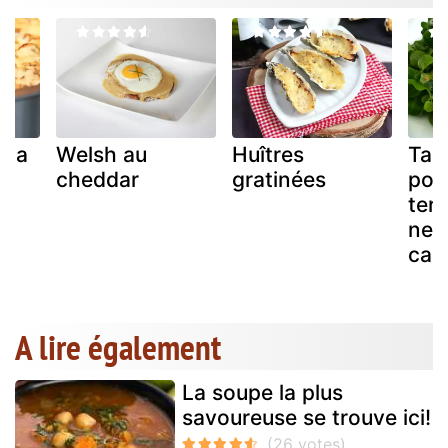
à la
Welsh au
Huîtres
Tart
cheddar
gratinées
pom
terr
nect
can
A lire également
La soupe la plus
savoureuse se trouve ici!