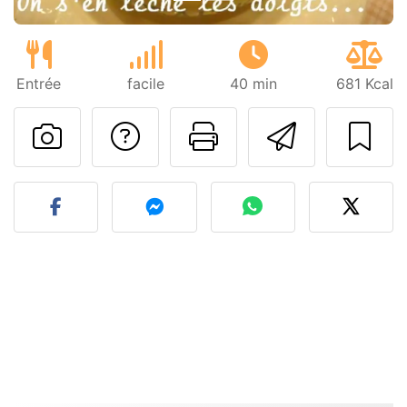
Entrée
facile
40 min
681 Kcal
Poser une question
Imprimer cet
Envoyer
Publier votre photo de cet