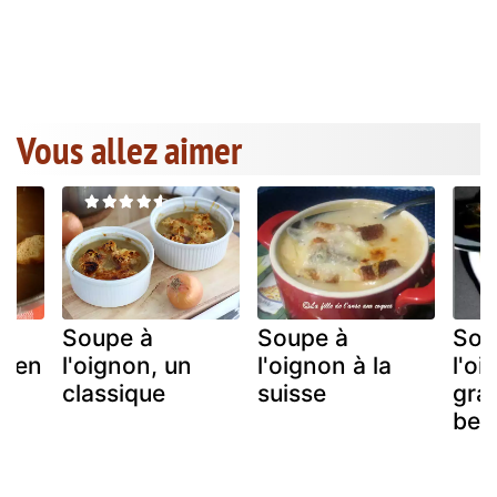
Vous allez aimer
Soupe à
Soupe à
Sou
t en
l'oignon, un
l'oignon à la
l'oi
classique
suisse
gra
bea