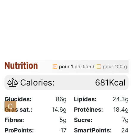
Nutrition
pour 1 portion
/
pour 100 g
Calories:
681Kcal
Glucides:
86g
Lipides:
24.3g
Gras sat.:
14.6g
Protéines:
18.4g
Fibres:
5g
Sucre:
7g
ProPoints:
17
SmartPoints:
24