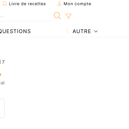
Livre de recettes
Mon compte
QUESTIONS
AUTRE
al
ecette à un ami
ette page
 une question à l'auteur
ublier votre photo de cette r