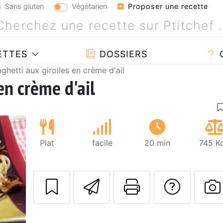
Sans gluten
Végétarien
Proposer une recette
ETTES
DOSSIERS
ghetti aux girolles en crème d'ail
en crème d'ail
Plat
facile
20 min
745 Kc
Envoyer cette r
Imprimer c
Poser
P