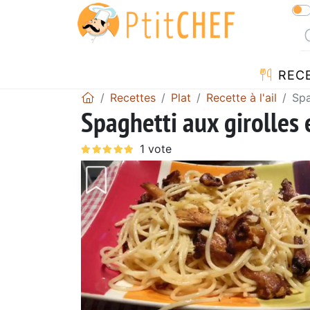
REC
Recettes
Plat
Recette à l'ail
Spa
Spaghetti aux girolles 