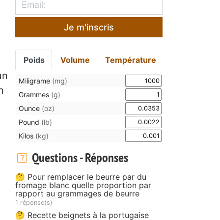
Je m'inscris
Poids
Volume
Température
un
Miligrame
(mg)
n
Grammes
(g)
Ounce
(oz)
Pound
(lb)
Kilos
(kg)
Questions - Réponses
🤔 Pour remplacer le beurre par du
fromage blanc quelle proportion par
rapport au grammages de beurre
1 réponse(s)
🤔 Recette beignets à la portugaise