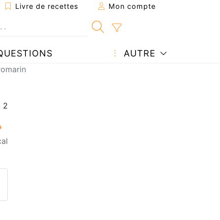
Livre de recettes
Mon compte
QUESTIONS
AUTRE
romarin
al
ecette à un ami
ette page
 une question à l'auteur
ublier votre photo de cette r