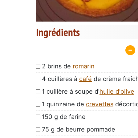
Ingrédients
2 brins de
romarin
4 cuillères à
café
de crème fraîc
1 cuillère à soupe d'
huile d'olive
1 quinzaine de
crevettes
décorti
150 g de farine
75 g de beurre pommade