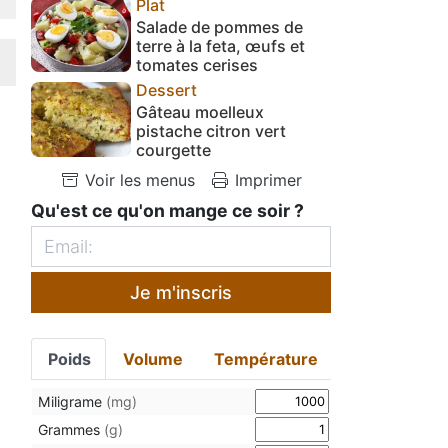
Plat
Salade de pommes de
terre à la feta, œufs et
tomates cerises
Dessert
Gâteau moelleux
pistache citron vert
courgette
Voir les menus
Imprimer
Qu'est ce qu'on mange ce soir ?
Je m'inscris
Poids
Volume
Température
Miligrame
(mg)
Grammes
(g)