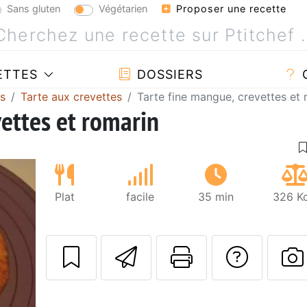
Sans gluten
Végétarien
Proposer une recette
ETTES
DOSSIERS
es
Tarte aux crevettes
Tarte fine mangue, crevettes et 
vettes et romarin
Plat
facile
35 min
326 Kc
Envoyer cette r
Imprimer c
Poser
P