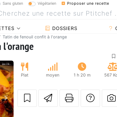
Sans gluten
Végétarien
Proposer une recette
ETTES
DOSSIERS
Tatin de fenouil confit à l'orange
à l'orange
Plat
moyen
1 h 20 m
567 Kc
Envoyer cette r
Imprimer c
Poser
Suivant
P