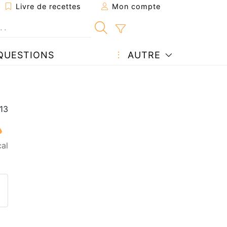
Livre de recettes
Mon compte
QUESTIONS
AUTRE
al
ecette à un ami
ette page
 une question à l'auteur
ublier votre photo de cette r