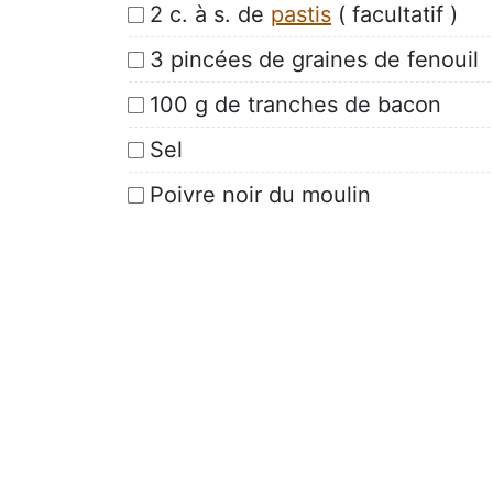
2 c. à s. de
pastis
( facultatif )
3 pincées de graines de fenouil
100 g de tranches de bacon
Sel
Poivre noir du moulin