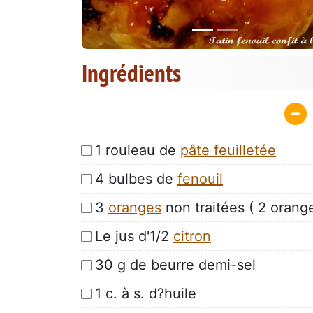
Ingrédients
1 rouleau de
pâte feuilletée
4 bulbes de
fenouil
3
oranges
non traitées ( 2 orange
Le jus d'1/2
citron
30 g de beurre demi-sel
1 c. à s. d?huile