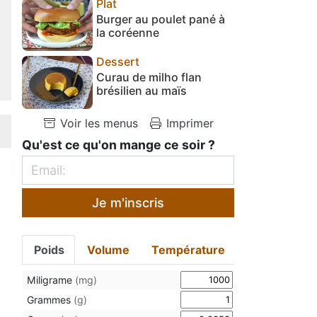
Plat
Burger au poulet pané à
la coréenne
Dessert
Curau de milho flan
brésilien au maïs
Voir les menus
Imprimer
Qu'est ce qu'on mange ce soir ?
Je m'inscris
Poids
Volume
Température
Miligrame
(mg)
Grammes
(g)