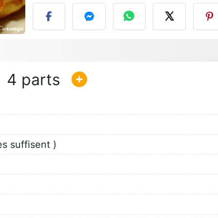
4
s suffisent )