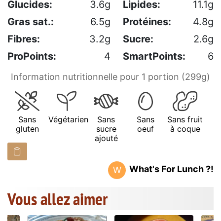
Glucides:
3.6g
Lipides:
11.1g
Gras sat.:
6.5g
Protéines:
4.8g
Fibres:
3.2g
Sucre:
2.6g
ProPoints:
4
SmartPoints:
6
Information nutritionnelle pour 1 portion (299g)
Sans
Végétarien
Sans
Sans
Sans fruit
gluten
sucre
oeuf
à coque
ajouté
What's For Lunch ?!
W
Vous allez aimer