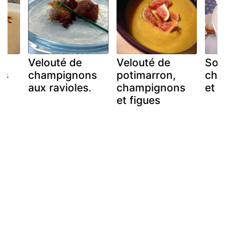
Velouté de
Velouté de
Sou
ns
champignons
potimarron,
cha
aux ravioles.
champignons
et à
et figues