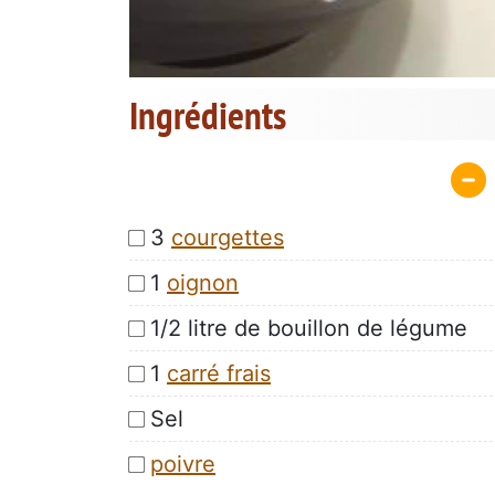
Ingrédients
3
courgettes
1
oignon
1/2 litre de bouillon de légume
1
carré frais
Sel
poivre