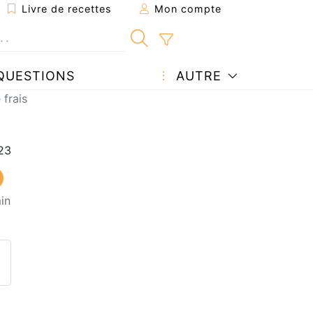
Livre de recettes
Mon compte
QUESTIONS
AUTRE
 frais
in
ecette à un ami
ette page
 une question à l'auteur
ublier votre photo de cette r