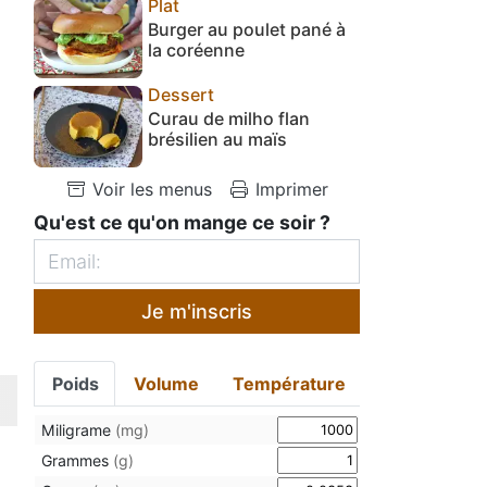
Plat
Burger au poulet pané à
la coréenne
Dessert
Curau de milho flan
brésilien au maïs
Voir les menus
Imprimer
Qu'est ce qu'on mange ce soir ?
Je m'inscris
Poids
Volume
Température
Miligrame
(mg)
Grammes
(g)