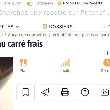
Sans gluten
Végétarien
Proposer une recette
ETTES
DOSSIERS
te
Soupe de courgettes
Velouté de courgettes au carré
u carré frais
Plat
facile
20 m
Envoyer cette r
Imprimer c
Poser
P