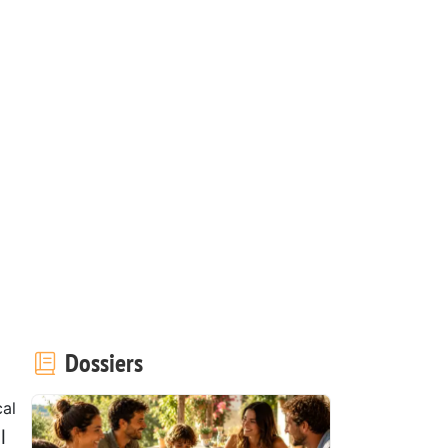
Dossiers
cal
l