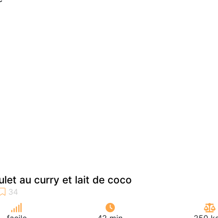
let au curry et lait de coco
facile
42 min
250 kc