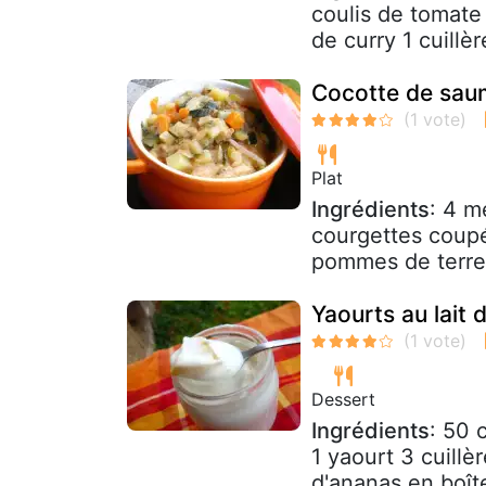
coulis de tomate 
de curry 1 cuillère
Cocotte de saum
Plat
Ingrédients
: 4 m
courgettes coupé
pommes de terre 
Yaourts au lait
Dessert
Ingrédients
: 50 
1 yaourt 3 cuill
d'ananas en boît