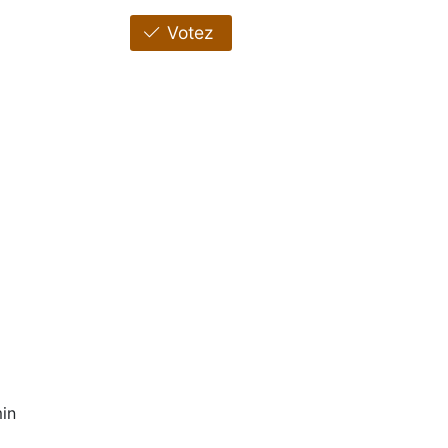
Votez
in