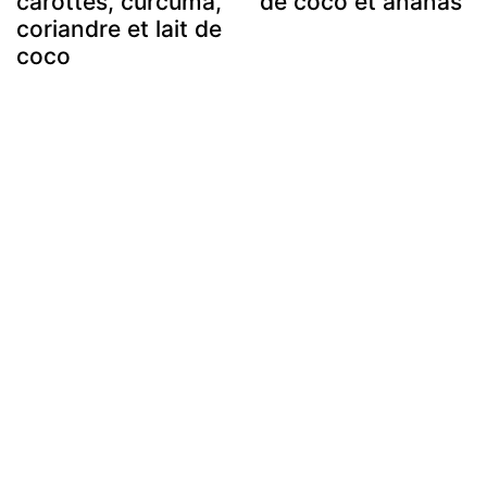
carottes, curcuma,
de coco et ananas
coriandre et lait de
coco