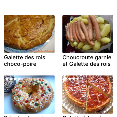
Galette des rois
Choucroute garnie
choco-poire
et Galette des rois