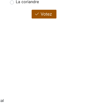
La coriandre
Votez
al