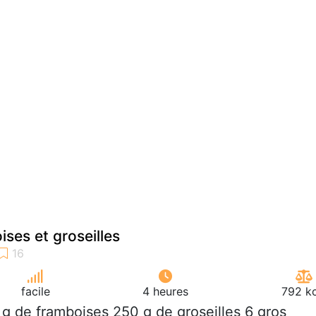
ses et groseilles
facile
4 heures
792 kc
 g de framboises 250 g de groseilles 6 gros