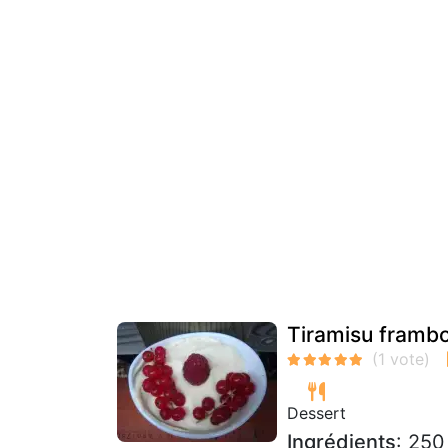
Tiramisu framboi
Dessert
Ingrédients
: 250