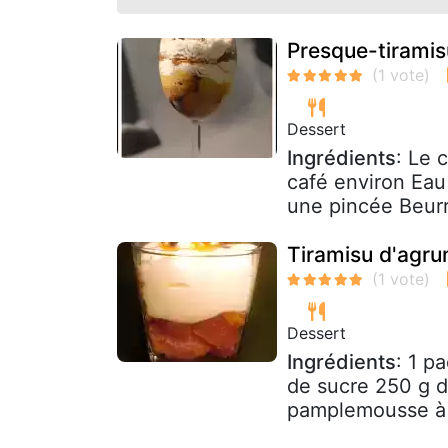
Presque-tiramis
Dessert
Ingrédients
: Le 
café environ Eau 
une pincée Beurre
Tiramisu d'agr
Dessert
Ingrédients
: 1 p
de sucre 250 g 
pamplemousse à c