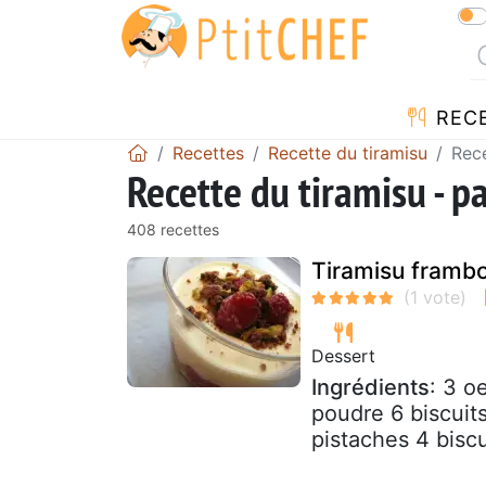
REC
Recettes
Recette du tiramisu
Rece
Recette du tiramisu - p
408 recettes
Tiramisu frambo
Dessert
Ingrédients
: 3 o
poudre 6 biscuits
pistaches 4 biscu