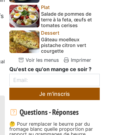
Plat
Salade de pommes de
fs
terre à la feta, œufs et
tomates cerises
Dessert
Gâteau moelleux
pistache citron vert
courgette
Voir les menus
Imprimer
cal
Qu'est ce qu'on mange ce soir ?
Je m'inscris
Questions - Réponses
🤔 Pour remplacer le beurre par du
fromage blanc quelle proportion par
rapport au grammages de beurre