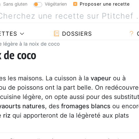
Sans gluten
Végétarien
Proposer une recette
ETTES
DOSSIERS
e légère à la noix de coco
x de coco
tes les maisons. La cuisson à la
vapeur
ou à
u de poissons ont la part belle. On redécouvre
cuisine légère, on opte aussi pour des substitu
yaourts natures
, des
fromages blancs
ou encor
e
riz
qui apporteront de la légèreté aux plats