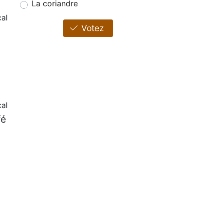
La coriandre
al
Votez
al
fé