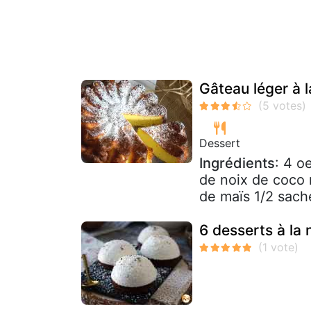
Gâteau léger à 
Dessert
Ingrédients
: 4 o
de noix de coco r
de maïs 1/2 sache
6 desserts à la 