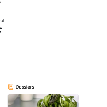
o
cal
ix
f
Dossiers