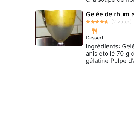
Gelée de rhum a
Dessert
Ingrédients
: Gel
anis étoilé 70 g
gélatine Pulpe d'