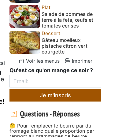
Plat
Salade de pommes de
terre à la feta, œufs et
tomates cerises
Dessert
Gâteau moelleux
pistache citron vert
courgette
Voir les menus
Imprimer
cal
Qu'est ce qu'on mange ce soir ?
g
le
Je m'inscris
e!
Questions - Réponses
🤔 Pour remplacer le beurre par du
fromage blanc quelle proportion par
rapport au grammages de beurre