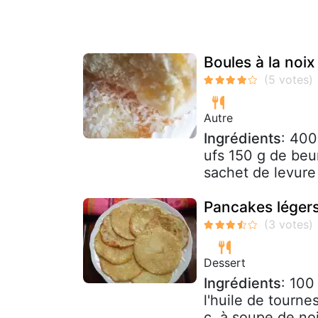
Boules à la noi
Autre
Ingrédients
: 400
ufs 150 g de beu
sachet de levure 
Pancakes légers
Dessert
Ingrédients
: 100
l'huile de tourne
c. à soupe de noi