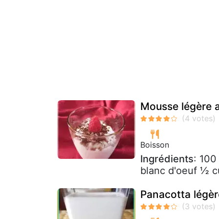
Mousse légère a
Boisson
Ingrédients
: 100
blanc d'oeuf ½ cu
Panacotta légèr