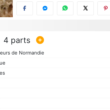
4
veurs de Normandie
que
es