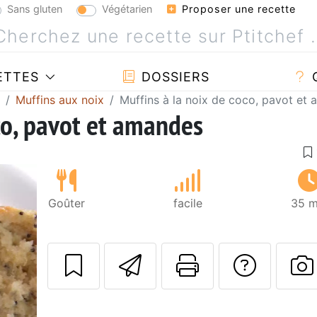
Sans gluten
Végétarien
Proposer une recette
ETTES
DOSSIERS
Muffins aux noix
Muffins à la noix de coco, pavot et
co, pavot et amandes
Goûter
facile
35 m
Envoyer cette r
Imprimer c
Poser
P