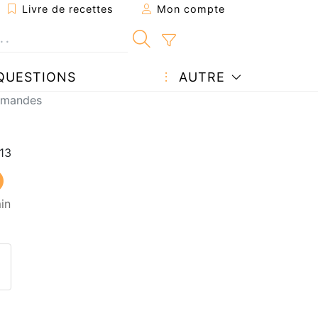
Livre de recettes
Mon compte
QUESTIONS
AUTRE
 amandes
in
ecette à un ami
ette page
 une question à l'auteur
ublier votre photo de cette r