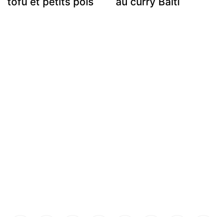
tofu et petits pois
au curry Balti