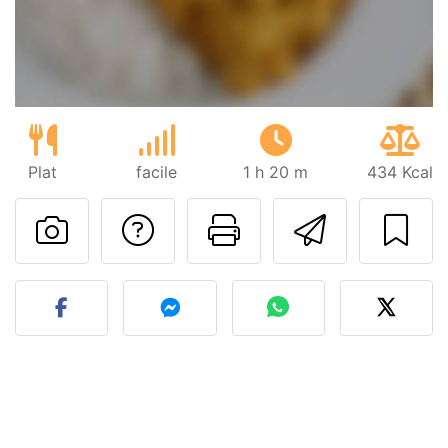
Plat
facile
1 h 20 m
434 Kcal
Poser une question
Imprimer cet
Envoyer
Publier votre photo de cet