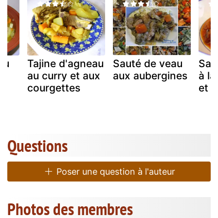
au
Tajine d'agneau
Sauté de veau
Sau
es
au curry et aux
aux aubergines
à la
courgettes
et 
Questions
Poser une question à l'auteur
Photos des membres