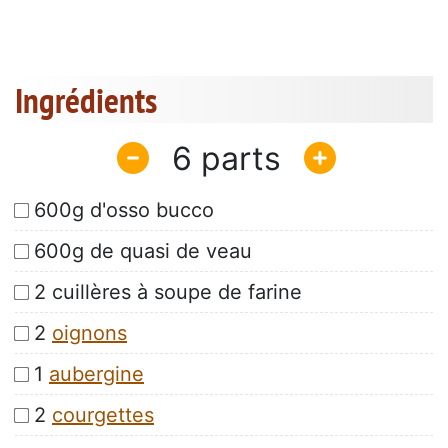
Ingrédients
6
600g d'osso bucco
600g de quasi de veau
2 cuillères à soupe de farine
2
oignons
1
aubergine
2
courgettes