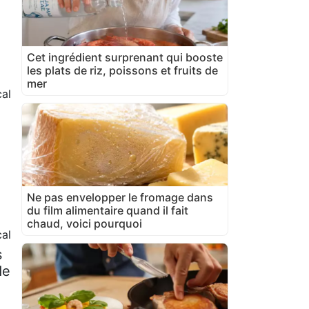
Cet ingrédient surprenant qui booste
les plats de riz, poissons et fruits de
mer
al
Ne pas envelopper le fromage dans
du film alimentaire quand il fait
chaud, voici pourquoi
al
s
de