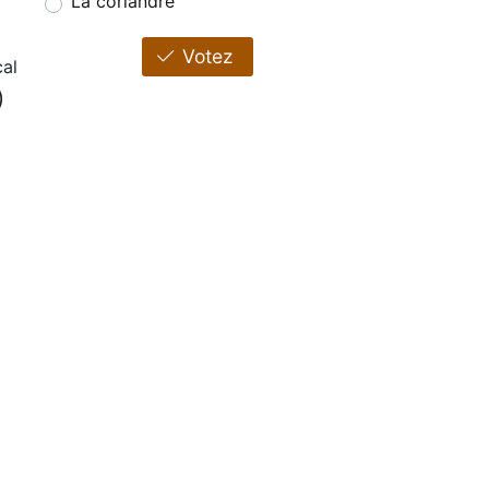
La coriandre
Votez
al
)
e