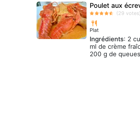
Poulet aux écre
Plat
Ingrédients
: 2 c
ml de crème fraî
200 g de queues 