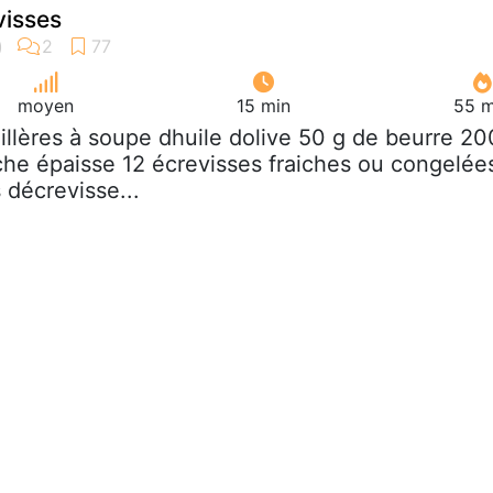
visses
moyen
15 min
55 m
uillères à soupe dhuile dolive 50 g de beurre 20
che épaisse 12 écrevisses fraiches ou congelée
décrevisse...