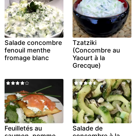
Salade concombre
Tzatziki
fenouil menthe
(Concombre au
fromage blanc
Yaourt à la
Grecque)
Feuilletés au
Salade de
saumon, pomme
concombre à la