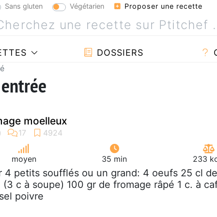
Sans gluten
Végétarien
Proposer une recette
ETTES
DOSSIERS
lé
 entrée
mage moelleux
moyen
35 min
233 kc
r 4 petits soufflés ou un grand: 4 oeufs 25 cl d
e (3 c à soupe) 100 gr de fromage râpé 1 c. à ca
sel poivre