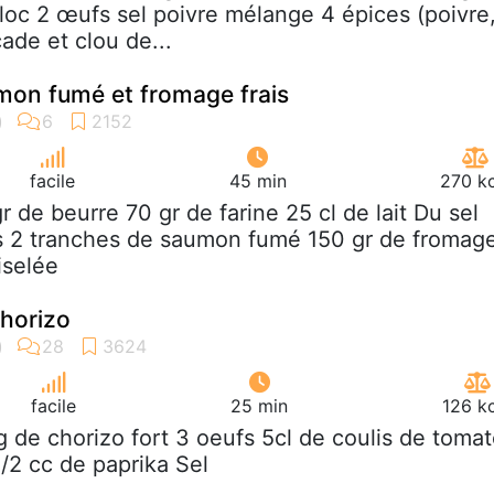
bloc 2 œufs sel poivre mélange 4 épices (poivre
de et clou de...
mon fumé et fromage frais
facile
45 min
270 kc
gr de beurre 70 gr de farine 25 cl de lait Du sel
s 2 tranches de saumon fumé 150 gr de fromag
iselée
chorizo
facile
25 min
126 k
g de chorizo fort 3 oeufs 5cl de coulis de toma
/2 cc de paprika Sel