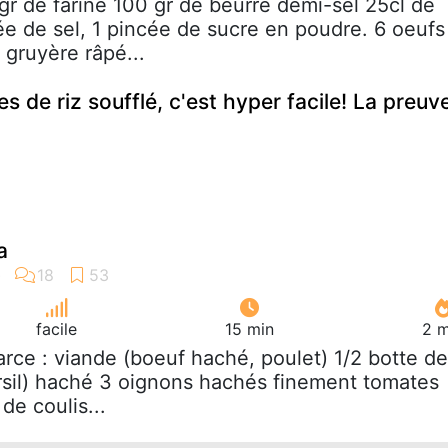
gr de farine 100 gr de beurre demi-sel 25cl de
cée de sel, 1 pincée de sucre en poudre. 6 oeufs
 gruyère râpé...
es de riz soufflé, c'est hyper facile! La preuv
a
facile
15 min
2 m
farce : viande (boeuf haché, poulet) 1/2 botte de
rsil) haché 3 oignons hachés finement tomates
de coulis...