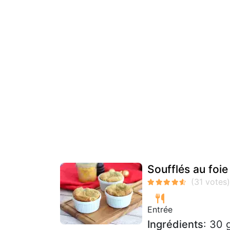
Soufflés au foie
Entrée
Ingrédients
: 30 