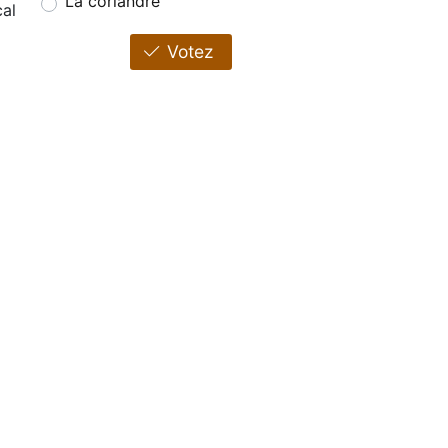
La coriandre
al
Votez