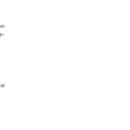
in
e-
al