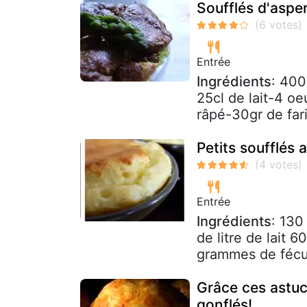
Soufflés d'aspe
Entrée
Ingrédients
: 400
25cl de lait-4 o
râpé-30gr de far
Petits soufflés 
Entrée
Ingrédients
: 130
de litre de lait
grammes de fécu
Grâce ces astuc
gonflés!