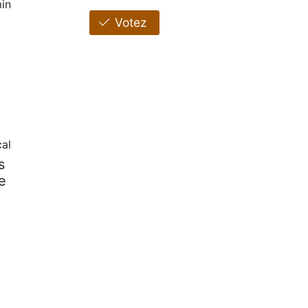
in
Votez
al
s
e