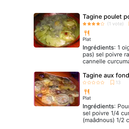
Tagine poulet 
Plat
Ingrédients
: 1 o
pas) sel poivre 
cannelle curcuma
Tagine aux fond
Plat
Ingrédients
: Pou
sel poivre 1/4 cu
(maâdnous) 1/2 cu