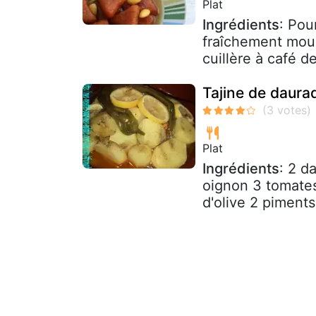
Plat
Ingrédients
: Pou
fraîchement mou
cuillère à café d
Tajine de daura
Plat
Ingrédients
: 2 d
oignon 3 tomates 
d'olive 2 piments 