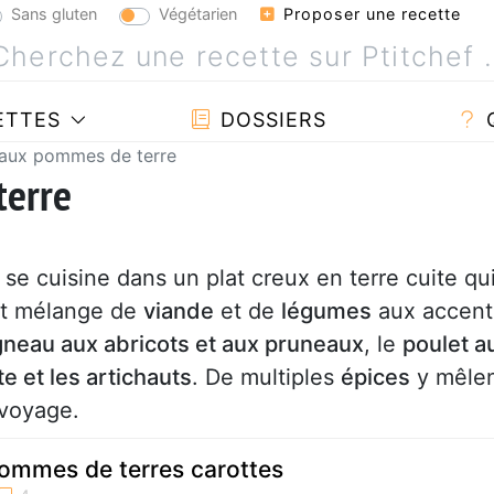
Sans gluten
Végétarien
Proposer une recette
ETTES
DOSSIERS
 aux pommes de terre
terre
se cuisine dans un plat creux en terre cuite qu
nt mélange de
viande
et de
légumes
aux accent
neau aux abricots et aux pruneaux
, le
poulet a
te et les artichauts
. De multiples
épices
y mêle
 voyage.
ommes de terres carottes