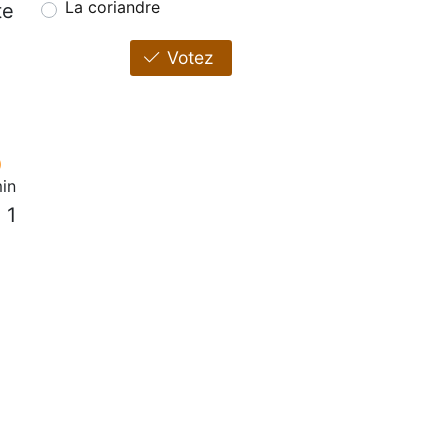
La coriandre
te
Votez
in
 1