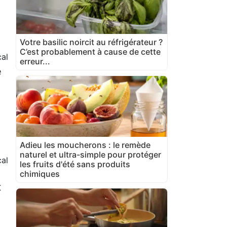
Votre basilic noircit au réfrigérateur ?
C’est probablement à cause de cette
al
erreur...
é
Adieu les moucherons : le remède
naturel et ultra-simple pour protéger
al
les fruits d'été sans produits
chimiques
t