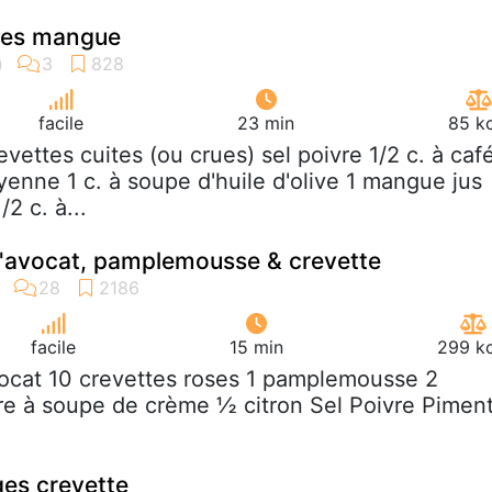
ttes mangue
facile
23 min
85 kc
revettes cuites (ou crues) sel poivre 1/2 c. à caf
enne 1 c. à soupe d'huile d'olive 1 mangue jus
/2 c. à...
d'avocat, pamplemousse & crevette
facile
15 min
299 kc
vocat 10 crevettes roses 1 pamplemousse 2
lère à soupe de crème ½ citron Sel Poivre Pimen
ges crevette