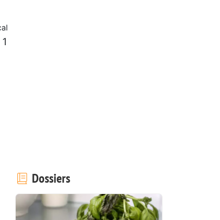
al
 1
Dossiers