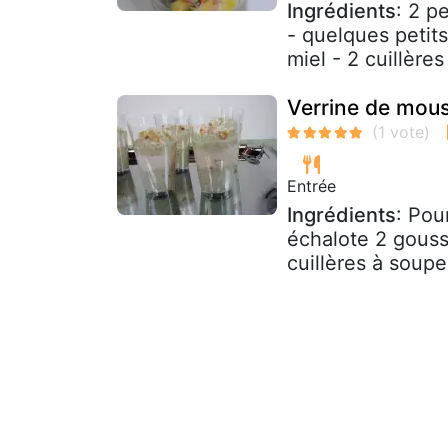
Ingrédients
: 2 p
- quelques petit
miel - 2 cuillères
Verrine de mous
Entrée
Ingrédients
: Pou
échalote 2 gousse
cuillères à soup