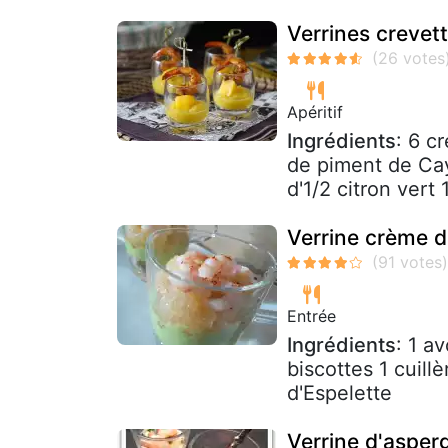
Verrines creve
Apéritif
Ingrédients
: 6 c
de piment de Cay
d'1/2 citron vert 1
Verrine crème 
Entrée
Ingrédients
: 1 a
biscottes 1 cuil
d'Espelette
Verrine d'asper