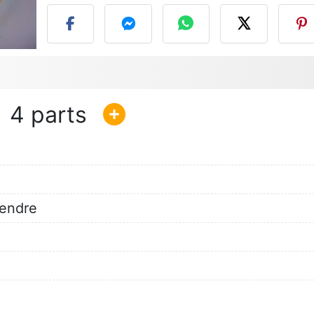
4
tendre