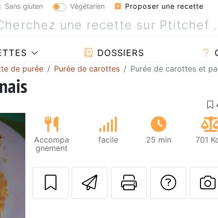
Sans gluten
Végétarien
Proposer une recette
ETTES
DOSSIERS
te de purée
Purée de carottes
Purée de carottes et pa
nais
Accompa
facile
25 min
701 K
gnement
Envoyer cette r
Imprimer c
Poser
P