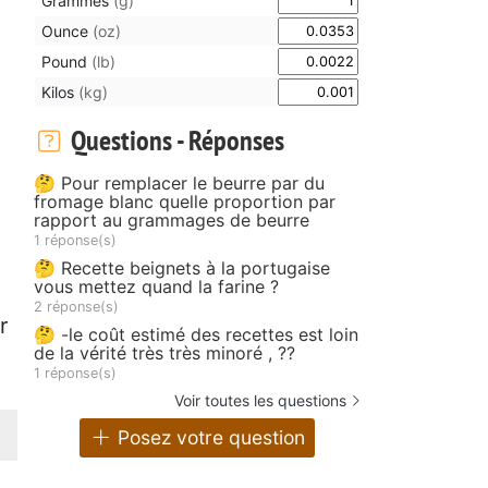
Grammes
(g)
Ounce
(oz)
Pound
(lb)
Kilos
(kg)
Questions - Réponses
🤔 Pour remplacer le beurre par du
fromage blanc quelle proportion par
rapport au grammages de beurre
1 réponse(s)
🤔 Recette beignets à la portugaise
vous mettez quand la farine ?
2 réponse(s)
r
🤔 -le coût estimé des recettes est loin
de la vérité très très minoré , ??
1 réponse(s)
Voir toutes les questions
Posez votre question