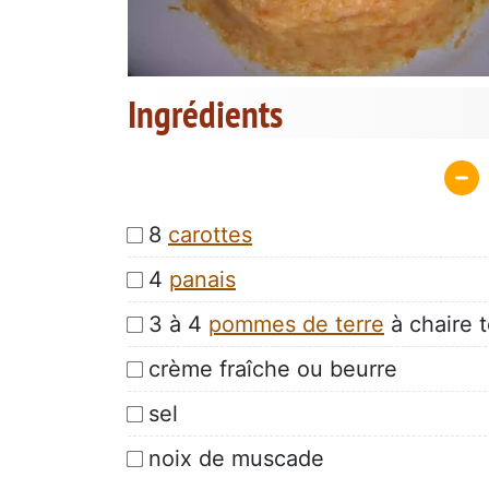
Ingrédients
8
carottes
4
panais
3 à 4
pommes de terre
à chaire 
crème fraîche ou beurre
sel
noix de muscade