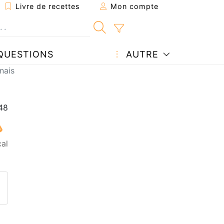
Livre de recettes
Mon compte
QUESTIONS
AUTRE
nais
cal
ecette à un ami
ette page
 une question à l'auteur
ublier votre photo de cette r