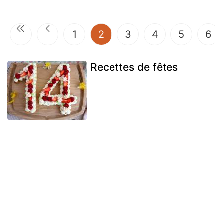
(current)
1
2
3
4
5
6
Recettes de fêtes