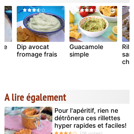
de
Dip avocat
Guacamole
Rill
et
fromage frais
simple
sar
chèv
A lire également
Pour l'apéritif, rien ne
détrônera ces rillettes
hyper rapides et faciles!