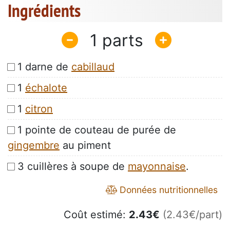
Ingrédients
1
1 darne de
cabillaud
1
échalote
1
citron
1 pointe de couteau de purée de
gingembre
au piment
3 cuillères à soupe de
mayonnaise
.
Données nutritionnelles
Coût estimé:
2.43
€
(2.43€/part)