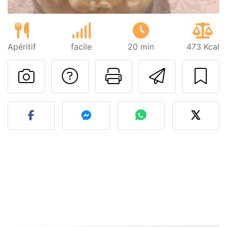
Apéritif
facile
20 min
473 Kcal
Poser une question
Imprimer cet
Envoyer
Publier votre photo de cet