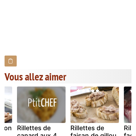
Vous allez aimer
ison
Rillettes de
Rillettes de
Rill
canard aux 4
faisan de gillou
faç