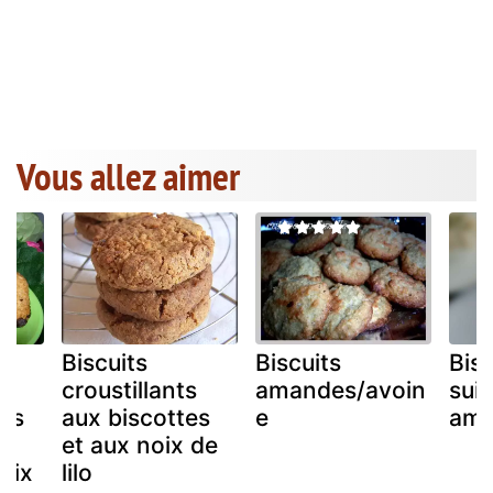
Vous allez aimer
Biscuits
Biscuits
Bisc
croustillants
amandes/avoin
sui
ons
aux biscottes
e
ama
et aux noix de
oix
lilo