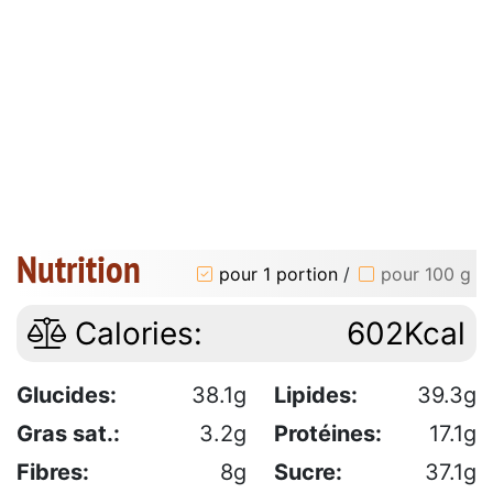
Nutrition
pour 1 portion
/
pour 100 g
Calories:
602Kcal
Glucides:
38.1g
Lipides:
39.3g
Gras sat.:
3.2g
Protéines:
17.1g
Fibres:
8g
Sucre:
37.1g