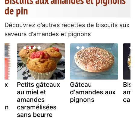
Biscuits aux amandes et pignons
de pin
Découvrez d'autres recettes de biscuits aux
saveurs d'amandes et pignons
aux
Petits gâteaux
Gâteau
Bisc
au miel et
d'amandes aux
ama
amandes
pignons
can
pin
caramélisées
sans beurre