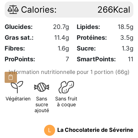
Calories:
266Kcal
Glucides:
20.7g
Lipides:
18.5g
Gras sat.:
11.4g
Protéines:
3.5g
Fibres:
1.6g
Sucre:
1.3g
ProPoints:
7
SmartPoints:
11
Information nutritionnelle pour 1 portion (66g)
Végétarien
Sans
Sans fruit
sucre
à coque
ajouté
La Chocolaterie de Séverine
L