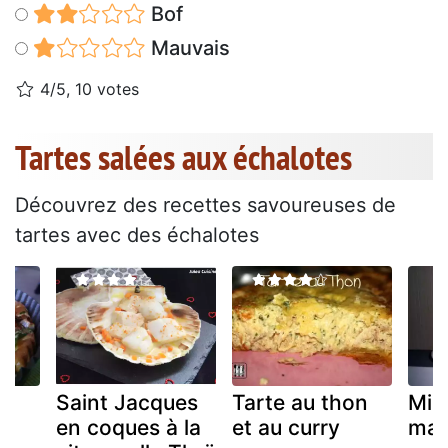
Bof
Mauvais
4/5, 10 votes
Tartes salées aux échalotes
Découvrez des recettes savoureuses de
tartes avec des échalotes
Saint Jacques
Tarte au thon
Mill
en coques à la
et au curry
man