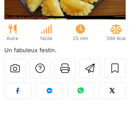
Autre
facile
25 min
266 Kcal
Un fabuleux festin.
Poser une question
Imprimer cet
Envoyer
Publier votre photo de cet