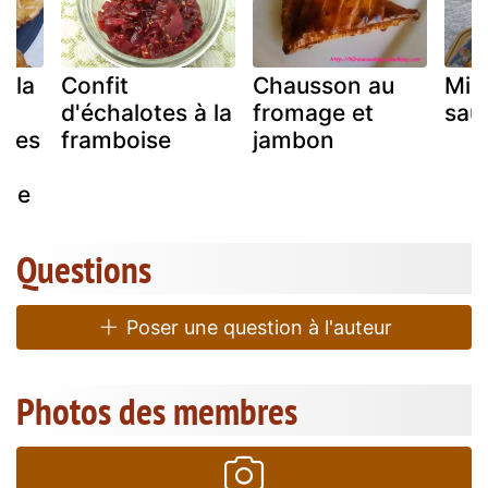
 la
Confit
Chausson au
Min
d'échalotes à la
fromage et
sau
rbes
framboise
jambon
eue
Questions
Poser une question à l'auteur
Photos des membres