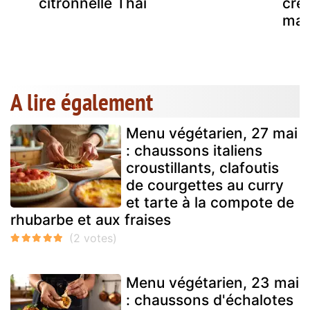
citronnelle Thaï
cre
mars
A lire également
Menu végétarien, 27 mai
: chaussons italiens
croustillants, clafoutis
de courgettes au curry
et tarte à la compote de
rhubarbe et aux fraises
Menu végétarien, 23 mai
: chaussons d'échalotes