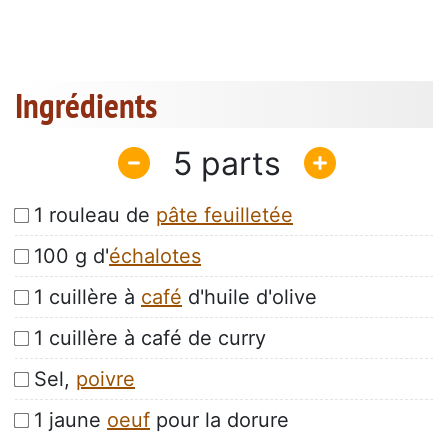
Ingrédients
5
1 rouleau de
pâte feuilletée
100 g d'
échalotes
1 cuillère à
café
d'huile d'olive
1 cuillère à café de curry
Sel,
poivre
1 jaune
oeuf
pour la dorure