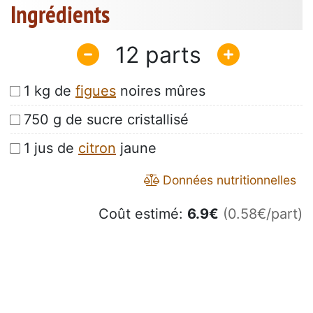
Ingrédients
12
1 kg de
figues
noires mûres
750 g de sucre cristallisé
1 jus de
citron
jaune
Données nutritionnelles
Coût estimé:
6.9
€
(0.58€/part)