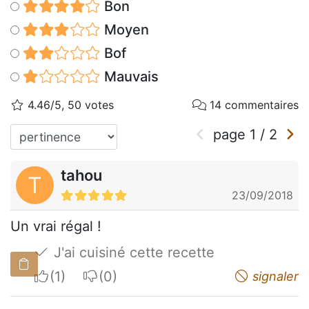
Bon
Moyen
Bof
Mauvais
4.46/5, 50 votes
14 commentaires
page
1
/
2
tahou
T
23/09/2018
Un vrai régal !
J'ai cuisiné cette recette
I apreciate
I do not appreciate
signaler