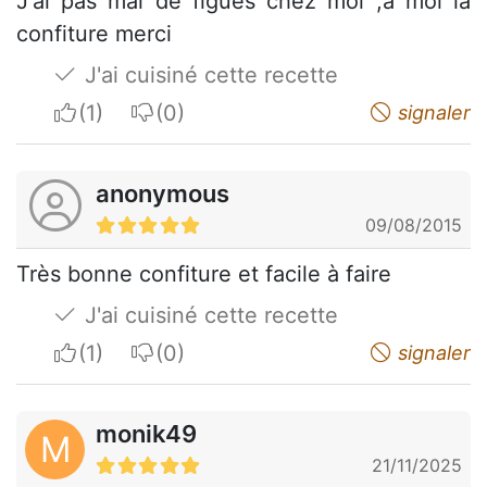
J'ai pas mal de figues chez moi ,à moi la
confiture merci
J'ai cuisiné cette recette
I apreciate
I do not appreciate
signaler
anonymous
09/08/2015
Très bonne confiture et facile à faire
J'ai cuisiné cette recette
I apreciate
I do not appreciate
signaler
monik49
M
21/11/2025