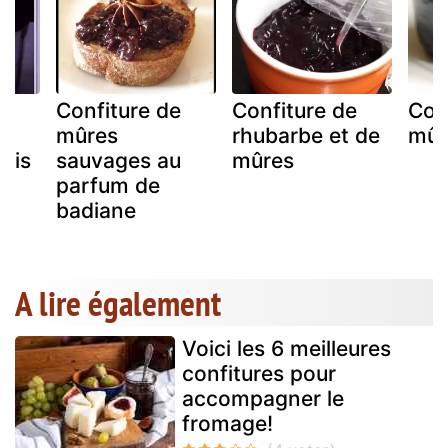
e
Confiture de
Confiture de
Con
mûres
rhubarbe et de
mûr
Anis
sauvages au
mûres
parfum de
badiane
A lire également
Voici les 6 meilleures
confitures pour
accompagner le
fromage!