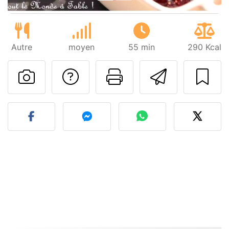
Autre
moyen
55 min
290 Kcal
Poser une question
Imprimer cet
Envoyer
Publier votre photo de cet