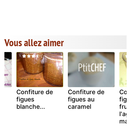
Vous allez aimer
e
Confiture de
Confiture de
Con
figues
figues au
fig
blanche...
caramel
fruc
l'ag
ma