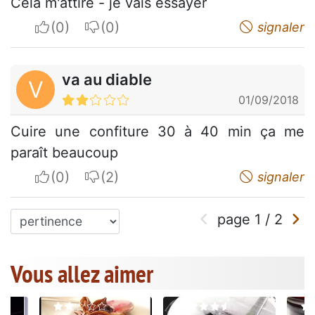
Cela m'attire - je vais essayer
I apreciate
I do not appreciate
signaler
va au diable
V
01/09/2018
Cuire une confiture 30 à 40 min ça me
paraît beaucoup
I apreciate
I do not appreciate
signaler
page
1
/
2
Vous allez aimer