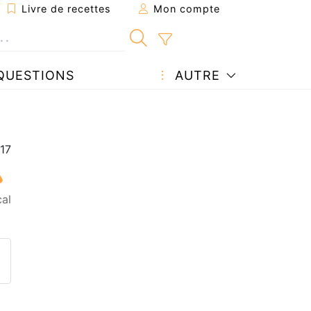
Livre de recettes
Mon compte
QUESTIONS
AUTRE
al
ecette à un ami
ette page
 une question à l'auteur
ublier votre photo de cette r