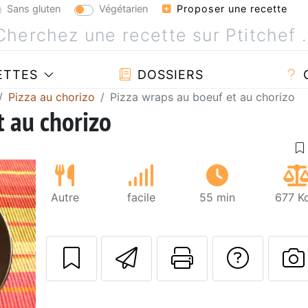
Sans gluten
Végétarien
Proposer une recette
ETTES
DOSSIERS
Pizza au chorizo
Pizza wraps au boeuf et au chorizo
t au chorizo
Autre
facile
55 min
677 Kc
Envoyer cette r
Imprimer c
Poser
P