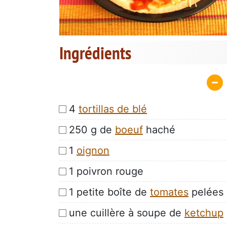
Ingrédients
4
tortillas de blé
250 g de
boeuf
haché
1
oignon
1 poivron rouge
1 petite boîte de
tomates
pelées
une cuillère à soupe de
ketchup