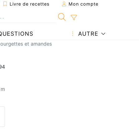
Livre de recettes
Mon compte
QUESTIONS
AUTRE
courgettes et amandes
 m
ecette à un ami
ette page
 une question à l'auteur
ublier votre photo de cette r