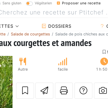
Sans gluten
Végétarien
Proposer une recette
ETTES
DOSSIERS
tte
Salade de courgettes
Salade de pois chiches aux 
 aux courgettes et amandes
Autre
facile
1 h 50
Envoyer cette r
Imprimer c
Poser
P