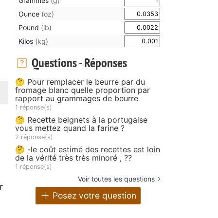
Grammes
(g)
Ounce
(oz)
Pound
(lb)
Kilos
(kg)
Questions - Réponses
🤔 Pour remplacer le beurre par du
fromage blanc quelle proportion par
rapport au grammages de beurre
1 réponse(s)
🤔 Recette beignets à la portugaise
vous mettez quand la farine ?
2 réponse(s)
🤔 -le coût estimé des recettes est loin
de la vérité très très minoré , ??
1 réponse(s)
Voir toutes les questions
r
Posez votre question