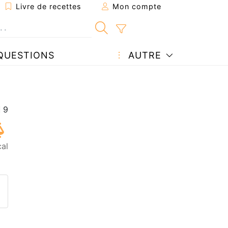
Livre de recettes
Mon compte
QUESTIONS
AUTRE
al
ecette à un ami
ette page
 une question à l'auteur
ublier votre photo de cette r