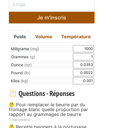
Je m'inscris
Poids
Volume
Température
Miligrame
(mg)
Grammes
(g)
Ounce
(oz)
Pound
(lb)
Kilos
(kg)
Questions - Réponses
🤔 Pour remplacer le beurre par du
fromage blanc quelle proportion par
rapport au grammages de beurre
1 réponse(s)
🤔 Recette beignets à la portugaise