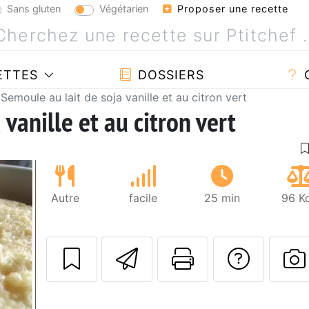
Sans gluten
Végétarien
Proposer une recette
ETTES
DOSSIERS
Semoule au lait de soja vanille et au citron vert
vanille et au citron vert
Autre
facile
25 min
96 Kc
Envoyer cette r
Imprimer c
Poser
P