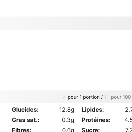
pour 1 portion
/
pour 100
Glucides:
12.8g
Lipides:
2.
Gras sat.:
0.3g
Protéines:
4.
Fibres:
0.6g
Sucre:
7.