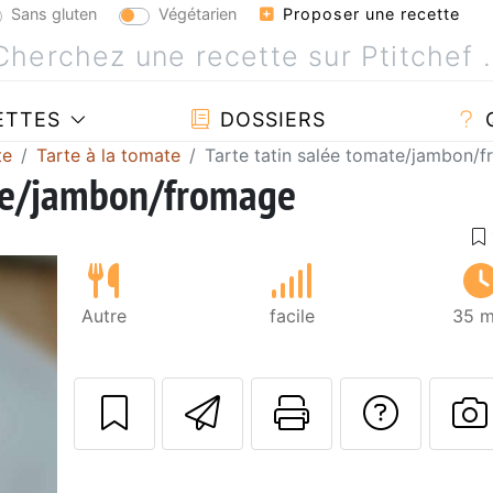
Sans gluten
Végétarien
Proposer une recette
ETTES
DOSSIERS
te
Tarte à la tomate
Tarte tatin salée tomate/jambon/
ate/jambon/fromage
Autre
facile
35 m
Envoyer cette r
Imprimer c
Poser
P