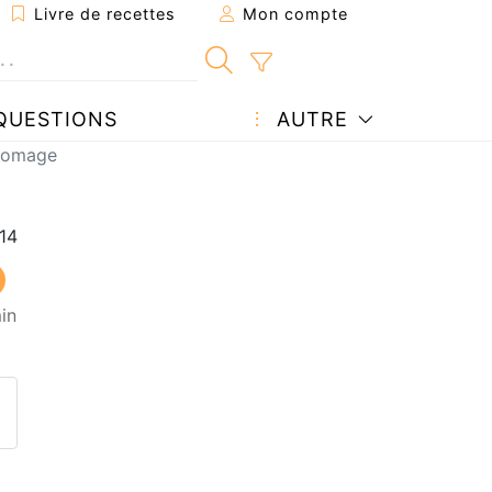
Livre de recettes
Mon compte
QUESTIONS
AUTRE
fromage
in
ecette à un ami
ette page
 une question à l'auteur
ublier votre photo de cette r