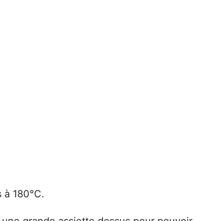
.
 à 180°C.
z une grande assiette dessus pour pouvoir