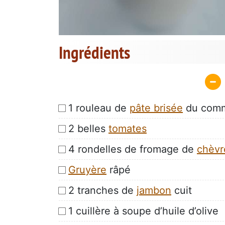
Ingrédients
1 rouleau de
pâte brisée
du com
2 belles
tomates
4 rondelles de fromage de
chèvr
Gruyère
râpé
2 tranches de
jambon
cuit
1 cuillère à soupe d’huile d’olive