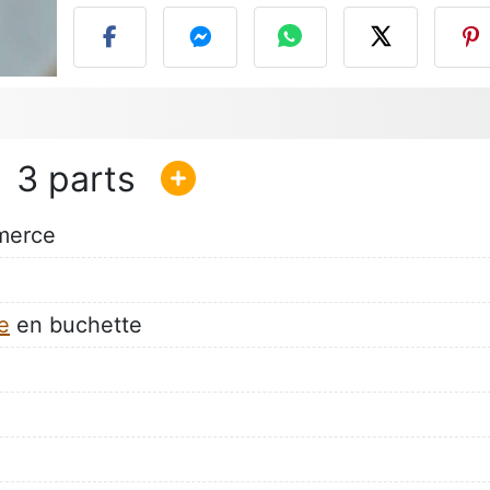
3
merce
e
en buchette