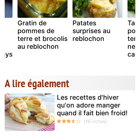
Gratin de
Patates
Tart
pommes de
surprises au
pom
terre et brocolis
reblochon
terr
t
au reblochon
nect
pays
can
A lire également
Les recettes d'hiver
qu'on adore manger
quand il fait bien froid!