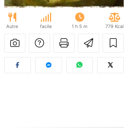
Autre
facile
1 h 5 m
779 Kcal
Poser une question
Imprimer cet
Envoyer
Publier votre photo de cet