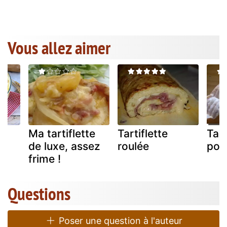
Vous allez aimer
Ma tartiflette
Tartiflette
Tart
de luxe, assez
roulée
pon
le
frime !
Questions
Poser une question à l'auteur