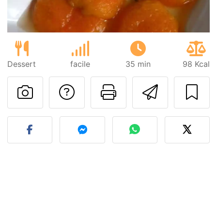
Dessert
facile
35 min
98 Kcal
Poser une question
Imprimer cet
Envoyer
Publier votre photo de cet