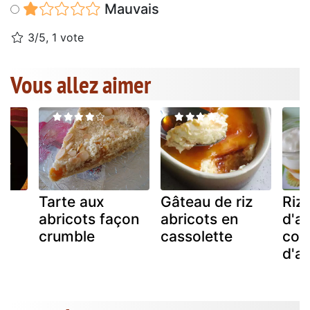
Mauvais
3/5, 1 vote
Vous allez aimer
Tarte aux
Gâteau de riz
Riz 
abricots façon
abricots en
d'a
crumble
cassolette
com
d'ab