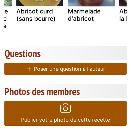
ure
Abricot curd
Marmelade
Abri
vec
(sans beurre)
d'abricot
la 
 a
Questions
Poser une question à l'auteur
Photos des membres
Publier votre photo de cette recette