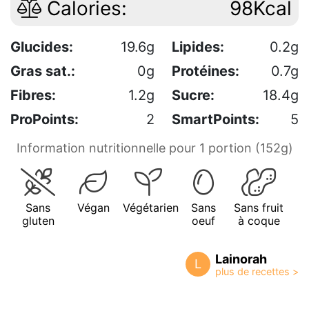
Calories:
98Kcal
Glucides:
19.6g
Lipides:
0.2g
Gras sat.:
0g
Protéines:
0.7g
Fibres:
1.2g
Sucre:
18.4g
ProPoints:
2
SmartPoints:
5
Information nutritionnelle pour 1 portion (152g)
Sans
Végan
Végétarien
Sans
Sans fruit
gluten
oeuf
à coque
Lainorah
L