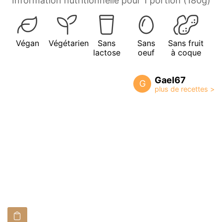
Information nutritionnelle pour 1 portion (180g)
Végan
Végétarien
Sans
Sans
Sans fruit
lactose
oeuf
à coque
Gael67
G