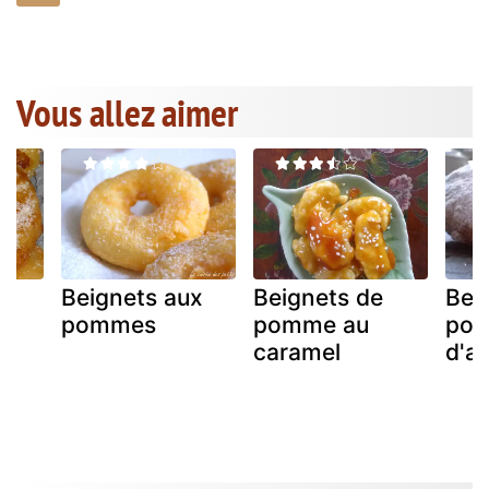
Vous allez aimer
x
Beignets aux
Beignets de
Bei
pommes
pomme au
pom
le
caramel
d'a