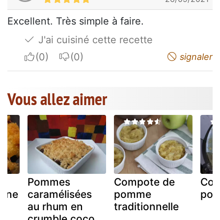
Excellent. Très simple à faire.
J'ai cuisiné cette recette
I apreciate
I do not appreciate
signaler
Vous allez aimer
Pommes
Compote de
Com
ane
caramélisées
pomme
po
au rhum en
traditionnelle
crumble coco