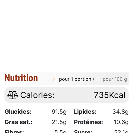
Nutrition
pour 1 portion
/
pour 100 g
Calories:
735Kcal
Glucides:
91.5g
Lipides:
34.8g
Gras sat.:
21.5g
Protéines:
10.6g
Fibres:
5.5g
Sucre:
52.1g