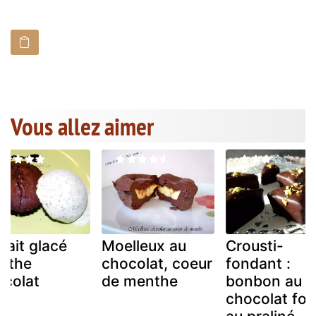
Vous allez aimer
fait glacé
Moelleux au
Crousti-
nthe
chocolat, coeur
fondant :
ocolat
de menthe
bonbon au
chocolat fou