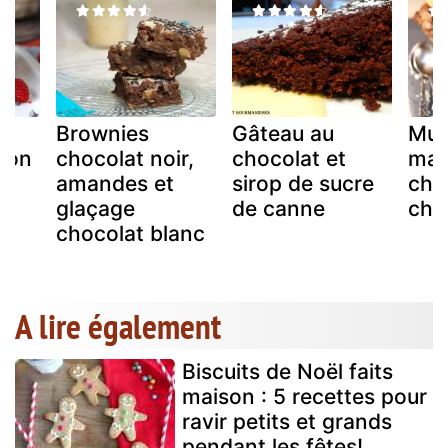
Brownies
Gâteau au
Muf
çon
chocolat noir,
chocolat et
mar
amandes et
sirop de sucre
chu
glaçage
de canne
cho
chocolat blanc
A lire également
Biscuits de Noël faits
maison : 5 recettes pour
ravir petits et grands
pendant les fêtes!