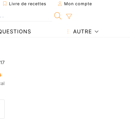
Livre de recettes
Mon compte
QUESTIONS
AUTRE
cal
ecette à un ami
ette page
 une question à l'auteur
ublier votre photo de cette r