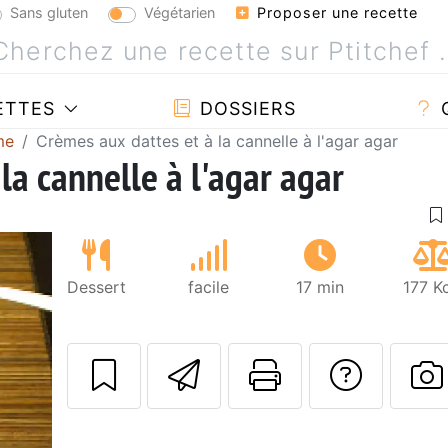
Sans gluten
Végétarien
Proposer une recette
ETTES
DOSSIERS
me
Crèmes aux dattes et à la cannelle à l'agar agar
la cannelle à l'agar agar
Dessert
facile
17 min
177 K
Envoyer cette r
Imprimer c
Poser
P