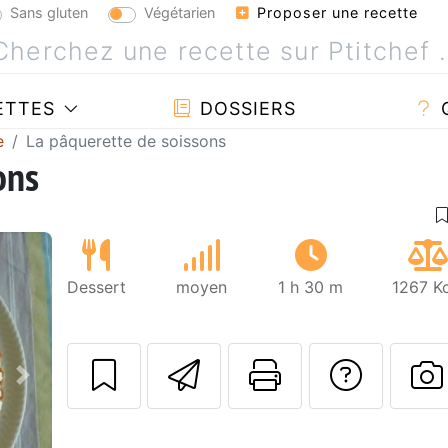
Sans gluten
Végétarien
Proposer une recette
ETTES
DOSSIERS
e
La pâquerette de soissons
ons
Dessert
moyen
1 h 30 m
1267 Kc
Envoyer cette r
Imprimer c
Poser
Suivant
P