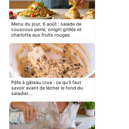
Menu du jour, 6 août : salade de
couscous perlé, onigiri grillés et
charlotte aux fruits rouges
Pâte à gâteau crue : ce qu’il faut
savoir avant de lécher le fond du
saladier...