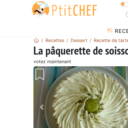
REC
Recettes
Dessert
Recette de tart
La pâquerette de soiss
votez maintenant
Précédent