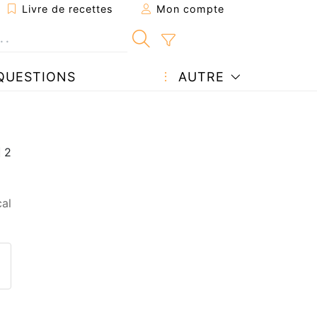
Livre de recettes
Mon compte
QUESTIONS
AUTRE
al
ecette à un ami
ette page
 une question à l'auteur
ublier votre photo de cette r