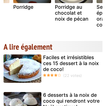
x
Porridge
Porridge au
Sem
chocolat et
épic
t
noix de pécan
ora
ou
con
A lire également
Faciles et irrésistibles
ces 15 dessert à la noix
de coco!
6 desserts à la noix de
coco qui rendront votre