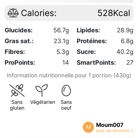
Calories:
528Kcal
Glucides:
56.7g
Lipides:
28.9g
Gras sat.:
23.1g
Protéines:
6.8g
Fibres:
5.3g
Sucre:
40.2g
ProPoints:
14
SmartPoints:
27
Information nutritionnelle pour 1 portion (430g)
Sans
Végétarien
Sans
gluten
oeuf
Moum007
M