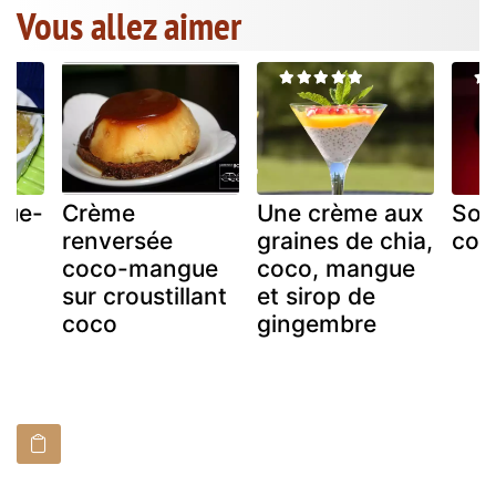
Vous allez aimer
gue-
Crème
Une crème aux
Sor
renversée
graines de chia,
coc
coco-mangue
coco, mangue
sur croustillant
et sirop de
coco
gingembre