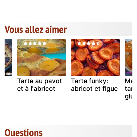
Vous allez aimer
Tarte au pavot
Tarte funky:
Ma 
et à l'abricot
abricot et figue
tar
glu
ns
Questions