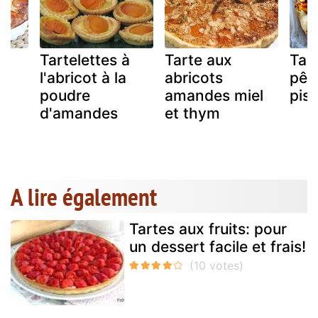
Tartelettes à
Tarte aux
Tart
l'abricot à la
abricots
pêc
poudre
amandes miel
pist
d'amandes
et thym
A lire également
Tartes aux fruits: pour
un dessert facile et frais!