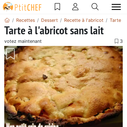
Recettes
Dessert
Recette à l'abricot
Tarte a
Tarte à l'abricot sans lait
votez maintenant